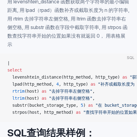
用 levenshtein_distance 函数获取两个字符串的最小编辑
距离, 用 lpad（rpad）函数补齐或截取长度为 n 的字符串,
用 rtrim 去掉字符串左侧空格, 用 ltrim 函数去掉字符串右
侧空格, 用 substr 函数在字段中截取字符串, 用 strpos 函
数查找字符串开始的位置如果没有就返回 0， 用表格展
示
SQL
|
select
  levenshtein_distance(http_method, http_type) 
as
 "
  lpad(http_method, 
4
, http_type) 
as
 "补齐或截取长度为 
  rtrim
(host) 
as
 "去掉字符串左侧空格"
,
  ltrim
(host) 
as
 "去掉字符串右侧空格"
,
  substr(bucket_storage_type, 
5
) 
as
 "在 bucket_sto
  strpos(host, http_method) 
as
 "查找字符串开始的位置如果
SQL查询结果样例：