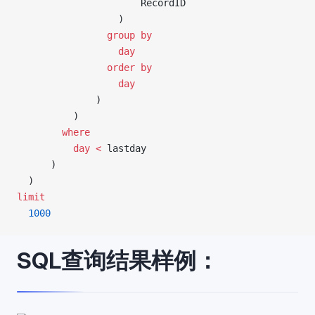
                      RecordID
                  )
                group by
                  day
                order by
                  day
              )
          )
        where
          day
 <
 lastday
      )
  )
limit
  1000
SQL查询结果样例：