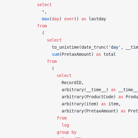
            select
              *
,
              max
(
day
) 
over
() 
as
 lastday
            from
              (
                select
                  to_unixtime(date_trunc(
'day'
, __tim
                  sum
(PretaxAmount) 
as
 total
                from
                  (
                    select
                      RecordID,
                      arbitrary(__time__) 
as
 __time__
                      arbitrary(ProductCode) 
as
 Produ
                      arbitrary(item) 
as
 item,
                      arbitrary(PretaxAmount) 
as
 Pret
                    from
                      log
                    group by