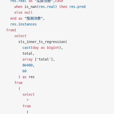
  res
.
real
 as
 "实际消费"
,
case
    when
 is_nan(
res
.
real
) 
then
 res
.
pred
    else
 null
  end
 as
 "预测消费"
,
  res
.
instances
from
(
    select
      sls_inner_ts_regression(
        cast
(
day
 as
 bigint
),
        total,
        array
 ['total'],
        86400
,
        60
      ) 
as
 res
    from
      (
        select
          *
        from
          (