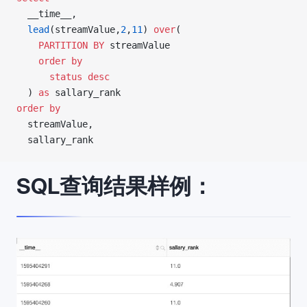
  __time__,
  lead
(streamValue,
2
,
11
) 
over
(
    PARTITION
 BY
 streamValue
    order by
      status
 desc
  ) 
as
 sallary_rank
order by
  streamValue,
  sallary_rank
SQL查询结果样例：