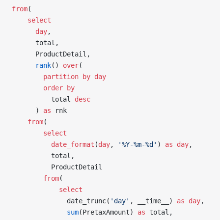
from
(
    select
      day
,
      total,
      ProductDetail,
      rank
() 
over
(
        partition
 by
 day
        order by
          total 
desc
      ) 
as
 rnk
    from
(
        select
          date_format
(
day
, 
'%Y-%m-%d'
) 
as
 day
,
          total,
          ProductDetail
        from
(
            select
              date_trunc(
'day'
, __time__) 
as
 day
,
              sum
(PretaxAmount) 
as
 total,