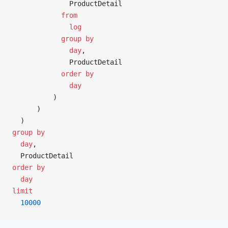
              ProductDetail
            from
              log
            group by
              day
,
              ProductDetail
            order by
              day
          )
      )
  )
group by
  day
,
  ProductDetail
order by
  day
limit
  10000