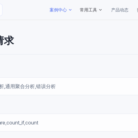
Main Navigation
案例中心
常用工具
产品动态
请求
分析,通用聚合分析,错误分析
e,count_if,count