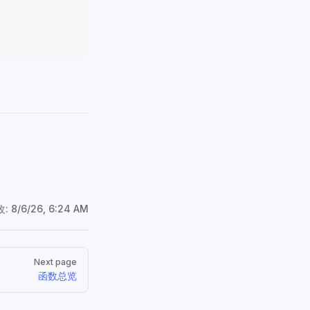
改:
8/6/26, 6:24 AM
Next page
函数总览