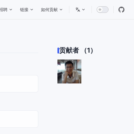
招聘
链接
如何贡献
贡献者 （1）