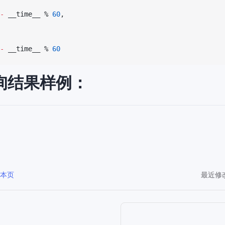
-
 __time__ % 
60
,
-
 __time__ % 
60
查询结果样例：
改本页
最近修