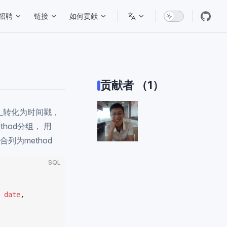
招聘
链接
如何贡献
贡献者 （1）
me__转化为时间戳，
thod分组， 用
合列为method
SQL
 date
,