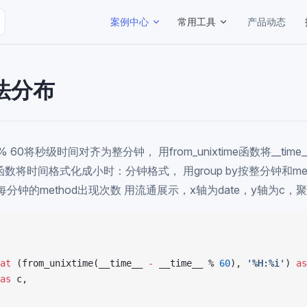
Main Navigation
案例中心
常用工具
产品动态
法分布
% 60将秒级时间对齐为整分钟， 用from_unixtime函数将__ti
mat函数将时间格式化成小时：分钟格式， 用group by按整分钟和me
算每分钟的method出现次数 用流通展示，x轴为date，y轴为c，聚
at
 (from_unixtime(__time__ 
-
 __time__ % 
60
), 
'%H:%i'
) 
as
as
 c,