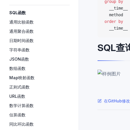
group by
  __time__ 
SQL函数
  method
order by
通用比较函数
  __time__ 
通用聚合函数
日期时间函数
SQL
字符串函数
JSON函数
数组函数
Map映射函数
正则式函数
URL函数
在GitHub修
数学计算函数
估算函数
Pager
同比环比函数