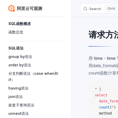
阿里云可观测
Search
K
Skip to content
Sidebar Navigation
SQL函数概述
请求方
函数总览
SQL语法
group by语法
用
time
-
time
order by语法
用date_for
count函数计
分支判断语法（case when和
if）
having语法
*
 |
select
join语法
  date_form
嵌套子查询语法
  count
(
*
) 
unnest语法
  method