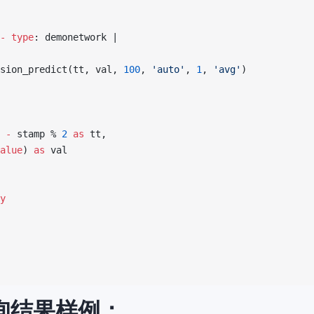
-
 type
: demonetwork |
sion_predict(tt, val, 
100
, 
'auto'
, 
1
, 
'avg'
)
 
-
 stamp % 
2
 as
 tt,
alue
) 
as
 val
y
查询结果样例：