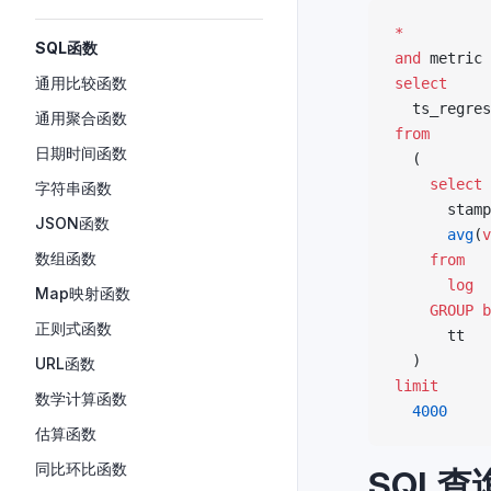
*
SQL函数
and
 metric 
通用比较函数
select
  ts_regres
通用聚合函数
from
日期时间函数
  (
    select
字符串函数
      stamp
JSON函数
      avg
(
v
数组函数
    from
      log
Map映射函数
    GROUP b
正则式函数
      tt
  )
URL函数
limit
数学计算函数
  4000
估算函数
同比环比函数
SQL