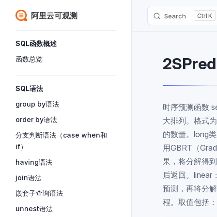
阿里云可观测
Search
K
Skip to content
Sidebar Navigation
SQL函数概述
2SPred
函数总览
SQL语法
group by语法
时序预测函数 select
order by语法
大排列。格式为U
的数量。long类
分支判断语法（case when和
if）
用GBRT（Grad
果，将分解得到
having语法
后返回。linea
join语法
预测，再将分解出
嵌套子查询语法
程。取值包括：
unnest语法