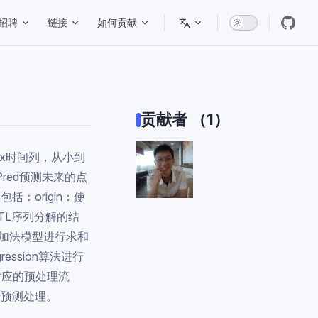
招聘
链接
如何贡献
贡献者 （1）
Type) x时间列，从小到
Pred预测未来的点
括：origin：使
使用STL序列分解的结
照加法模型进行求和
ession算法进行
对应的预处理流
行预测处理。