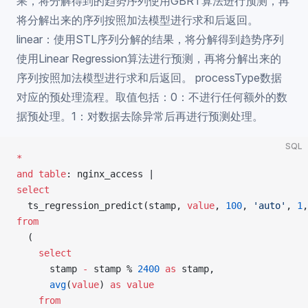
果，将分解得到的趋势序列使用GBRT算法进行预测，再
将分解出来的序列按照加法模型进行求和后返回。
linear：使用STL序列分解的结果，将分解得到趋势序列
使用Linear Regression算法进行预测，再将分解出来的
序列按照加法模型进行求和后返回。 processType数据
对应的预处理流程。取值包括：0：不进行任何额外的数
据预处理。1：对数据去除异常后再进行预测处理。
SQL
*
and
 table
: nginx_access |
select
  ts_regression_predict(stamp, 
value
, 
100
, 
'auto'
, 
1
,
from
  (
    select
      stamp 
-
 stamp % 
2400
 as
 stamp,
      avg
(
value
) 
as
 value
    from