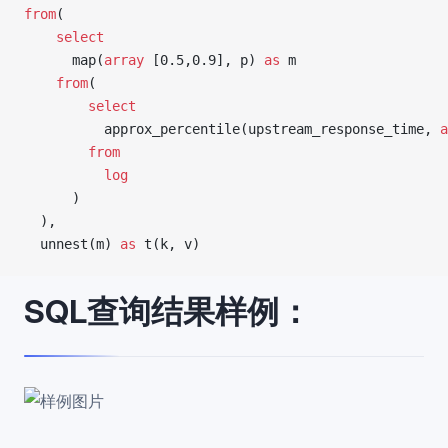
from
(
    select
      map(
array
 [0.5,0.9], p) 
as
 m
    from
(
        select
          approx_percentile(upstream_response_time, 
a
        from
          log
      )
  ),
  unnest(m) 
as
 t(k, v)
SQL查询结果样例：