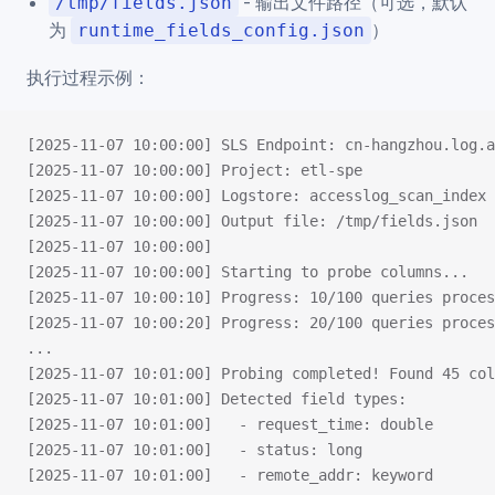
- 输出文件路径（可选，默认
/tmp/fields.json
为
）
runtime_fields_config.json
执行过程示例：
[2025-11-07 10:00:00] SLS Endpoint: cn-hangzhou.log.a
[2025-11-07 10:00:00] Project: etl-spe
[2025-11-07 10:00:00] Logstore: accesslog_scan_index
[2025-11-07 10:00:00] Output file: /tmp/fields.json
[2025-11-07 10:00:00] 
[2025-11-07 10:00:00] Starting to probe columns...
[2025-11-07 10:00:10] Progress: 10/100 queries proces
[2025-11-07 10:00:20] Progress: 20/100 queries proces
...
[2025-11-07 10:01:00] Probing completed! Found 45 col
[2025-11-07 10:01:00] Detected field types:
[2025-11-07 10:01:00]   - request_time: double
[2025-11-07 10:01:00]   - status: long
[2025-11-07 10:01:00]   - remote_addr: keyword