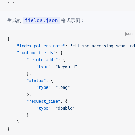
...
生成的
格式示例：
fields.json
json
{
    "index_pattern_name"
: 
"etl-spe.accesslog_scan_ind
    "runtime_fields"
: {
        "remote_addr"
: {
            "type"
: 
"keyword"
        },
        "status"
: {
            "type"
: 
"long"
        },
        "request_time"
: {
            "type"
: 
"double"
        }
    }
}