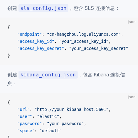
创建
，包含 SLS 连接信息：
sls_config.json
json
{
    "endpoint"
: 
"cn-hangzhou.log.aliyuncs.com"
,
    "access_key_id"
: 
"your_access_key_id"
,
    "access_key_secret"
: 
"your_access_key_secret"
}
创建
，包含 Kibana 连接信
kibana_config.json
息：
json
{
    "url"
: 
"http://your-kibana-host:5601"
,
    "user"
: 
"elastic"
,
    "password"
: 
"your_password"
,
    "space"
: 
"default"
}