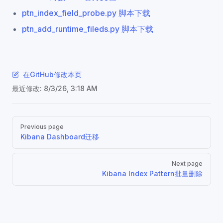
ptn_index_field_probe.py 脚本下载
ptn_add_runtime_fileds.py 脚本下载
在GitHub修改本页
最近修改:
8/3/26, 3:18 AM
Pager
Previous page
Kibana Dashboard迁移
Next page
Kibana Index Pattern批量删除