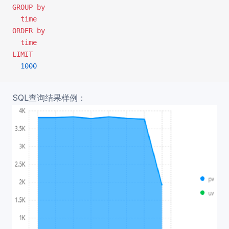
GROUP by
  time
ORDER by
  time
LIMIT
  1000
SQL查询结果样例：