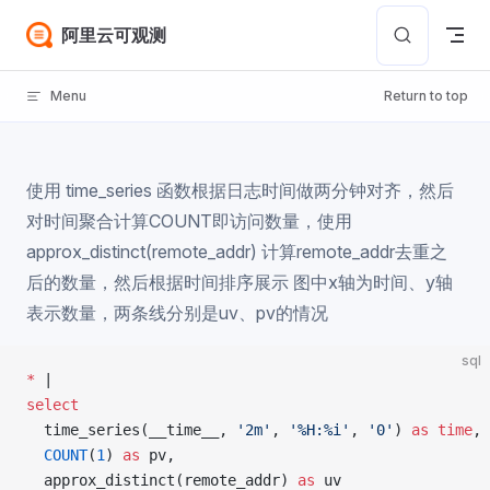
Skip to content
阿里云可观测
Menu
Return to top
使用 time_series 函数根据日志时间做两分钟对齐，然后
对时间聚合计算COUNT即访问数量，使用
approx_distinct(remote_addr) 计算remote_addr去重之
后的数量，然后根据时间排序展示 图中x轴为时间、y轴
表示数量，两条线分别是uv、pv的情况
sql
*
 |
select
  time_series(__time__, 
'2m'
, 
'%H:%i'
, 
'0'
) 
as
 time
,
  COUNT
(
1
) 
as
 pv,
  approx_distinct(remote_addr) 
as
 uv