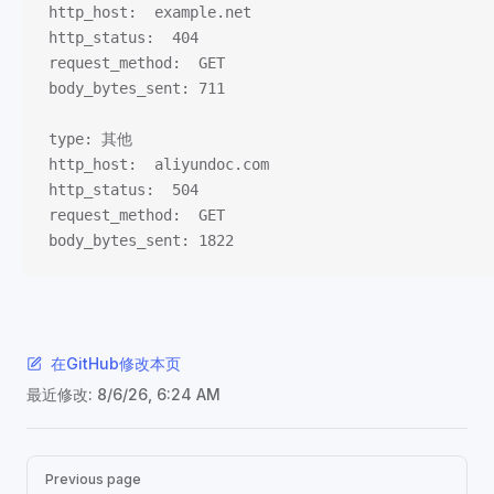
http_host:  example.net
http_status:  404
request_method:  GET
body_bytes_sent: 711
type: 其他
http_host:  aliyundoc.com
http_status:  504
request_method:  GET
body_bytes_sent: 1822
在GitHub修改本页
最近修改:
8/6/26, 6:24 AM
Pager
Previous page