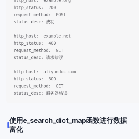
http_host:  example.org
http_status:  200
request_method:  POST
status_desc: 成功
http_host:  example.net
http_status:  400
request_method:  GET
status_desc: 请求错误
http_host:  aliyundoc.com
http_status:  500
request_method:  GET
status_desc: 服务器错误
使用e_search_dict_map函数进行数据
富化