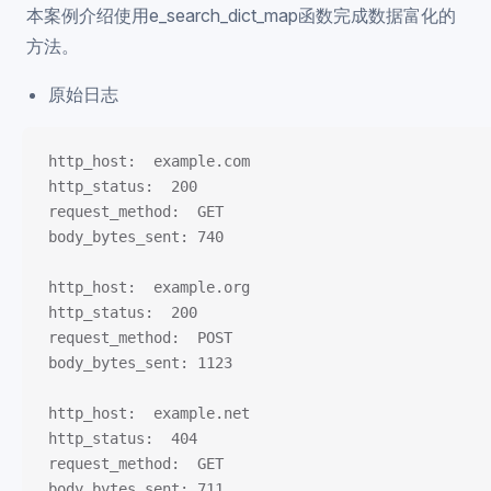
本案例介绍使用e_search_dict_map函数完成数据富化的
方法。
原始日志
http_host:  example.com
http_status:  200
request_method:  GET
body_bytes_sent: 740
http_host:  example.org
http_status:  200
request_method:  POST
body_bytes_sent: 1123
http_host:  example.net
http_status:  404
request_method:  GET
body_bytes_sent: 711