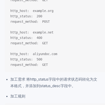
request_method:  GET
http_host:  example.org
http_status:  200
request_method:  POST
http_host:  example.net
http_status:  400
request_method:  GET
http_host:  aliyundoc.com
http_status:  500
request_method:  GET
加工需求 将http_status字段中的请求状态码转化为文
本格式，并添加到status_desc字段中。
加工规则