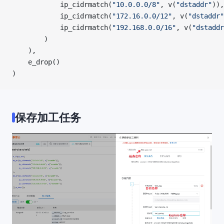
			ip_cidrmatch(
"10.0.0.0/8"
, v(
"dstaddr"
)),
			ip_cidrmatch(
"172.16.0.0/12"
, v(
"dstaddr"
			ip_cidrmatch(
"192.168.0.0/16"
, v(
"dstaddr
		)
	),
	e_drop()
)
保存加工任务