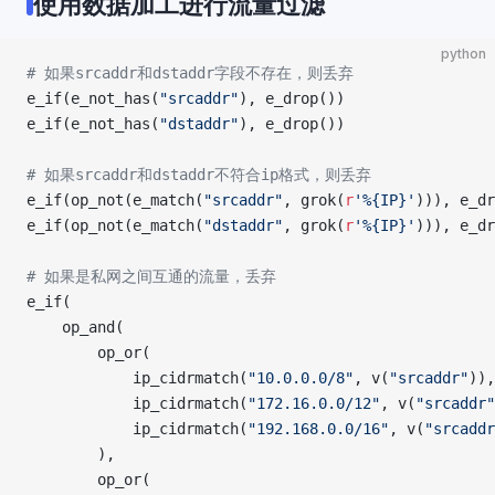
使用数据加工进行流量过滤
python
# 如果srcaddr和dstaddr字段不存在，则丢弃
e_if(e_not_has(
"srcaddr"
), e_drop())
e_if(e_not_has(
"dstaddr"
), e_drop())
# 如果srcaddr和dstaddr不符合ip格式，则丢弃
e_if(op_not(e_match(
"srcaddr"
, grok(
r
'
%{IP}
'
))), e_dr
e_if(op_not(e_match(
"dstaddr"
, grok(
r
'
%{IP}
'
))), e_dr
# 如果是私网之间互通的流量，丢弃
e_if(
	op_and(
		op_or(
			ip_cidrmatch(
"10.0.0.0/8"
, v(
"srcaddr"
)),
      		ip_cidrmatch(
"172.16.0.0/12"
, v(
"srcaddr"
      		ip_cidrmatch(
"192.168.0.0/16"
, v(
"srcaddr
		),
		op_or(