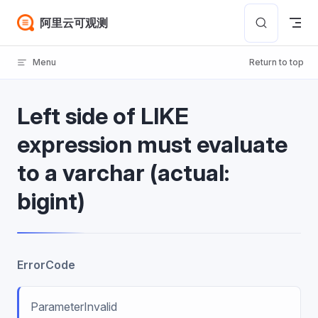
Skip to content
阿里云可观测
Menu
Return to top
Left side of LIKE
expression must evaluate
to a varchar (actual:
bigint)
ErrorCode
ParameterInvalid