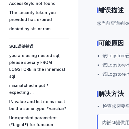
AccessKeyId not found
错误描述
The security token you
provided has expired
您当前查询的log
denied by sts or ram
可能原因
SQL语法错误
该Logstor
you are using nested sql,
please specify FROM
该Logsto
LOGSTORE in the innermost
该Logsto
sql
mismatched input *
expecting ...
解决方法
IN value and list items must
检查您需要查
be the same type: *varchar*
Unexpected parameters
内嵌cli提
(*bigint*) for function