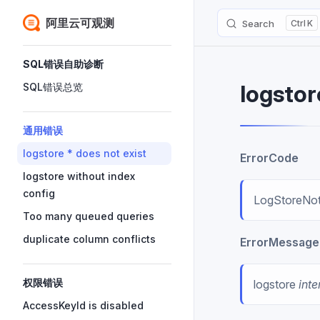
阿里云可观测
Search
K
Skip to content
Sidebar Navigation
SQL错误自助诊断
logstor
SQL错误总览
通用错误
logstore * does not exist
ErrorCode
logstore without index
config
LogStoreNot
Too many queued queries
duplicate column conflicts
ErrorMessage
权限错误
logstore
inte
AccessKeyId is disabled