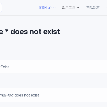
Main Navigation
案例中心
常用工具
产品动态
e * does not exist
Exist
rnal-log
does not exist